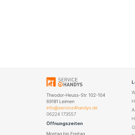
L
W
Theodor-Heuss-Str. 102-104
H
69181 Leimen
info@service4handys.de
A
06224 173557
H
Öffnungszeiten
G
Montag bis Freitag