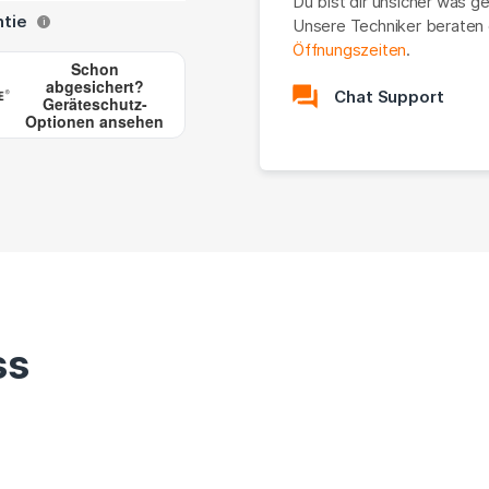
Du bist dir unsicher was g
ntie
Unsere Techniker beraten 
i
Öffnungszeiten
.
Schon
abgesichert?
Chat Support
Geräteschutz-
Optionen ansehen
ss