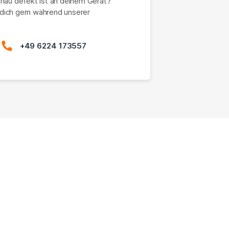
enau defekt ist an deinem Gerät?
dich gern während unserer
+49 6224 173557