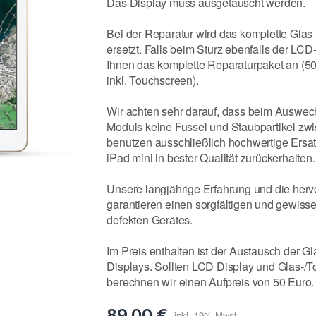
Das Display muss ausgetauscht werden.
Bei der Reparatur wird das komplette Glas 
ersetzt. Falls beim Sturz ebenfalls der LCD
Ihnen das komplette Reparaturpaket an (50
inkl. Touchscreen).
Wir achten sehr darauf, dass beim Auswe
Moduls keine Fussel und Staubpartikel zw
benutzen ausschließlich hochwertige Ersatzt
iPad mini in bester Qualität zurückerhalten.
Unsere langjährige Erfahrung und die her
garantieren einen sorgfältigen und gewiss
defekten Gerätes.
Im Preis enthalten ist der Austausch der Gl
Displays. Sollten LCD Display und Glas-/Tou
berechnen wir einen Aufpreis von 50 Euro.
89,00 €