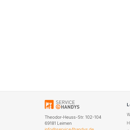
L
W
Theodor-Heuss-Str. 102-104
H
69181 Leimen
info@service4handys.de