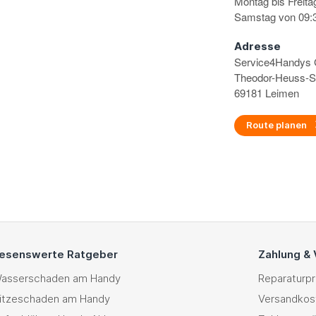
Montag bis Freita
Samstag von 09:3
Adresse
Service4Handy
Theodor-Heuss-S
69181 Leimen
Route planen
esenswerte Ratgeber
Zahlung &
asserschaden am Handy
Reparaturp
itzeschaden am Handy
Versandkos