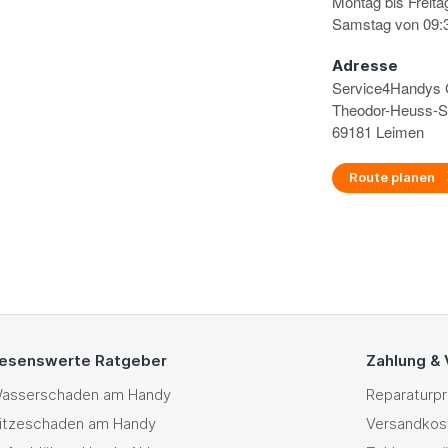
Montag bis Freita
Samstag von 09:3
Adresse
Service4Handy
Theodor-Heuss-S
69181 Leimen
Route planen
esenswerte Ratgeber
Zahlung &
asserschaden am Handy
Reparaturp
itzeschaden am Handy
Versandkos