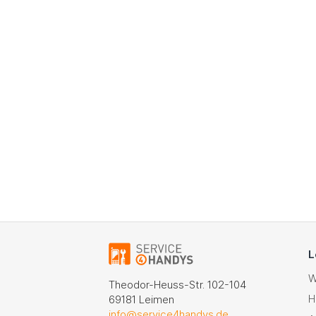
L
W
Theodor-Heuss-Str. 102-104
H
69181 Leimen
info@service4handys.de